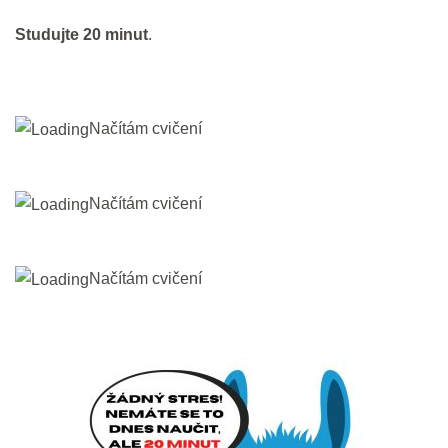
(Present Simple)
Studujte 20 minut
.
20 min.
DEN 11
Načítám cvičení
Bleskové opáčko: Slovíčka Meet &
Greet + Slowly, please
Načítám cvičení
3 min.
Načítám cvičení
Opakování: Poslech Slowly,
please
20 min.
DEN 12