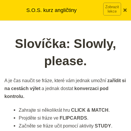
DEN 9
Přeskočit
➡︎ Neomezený přístup
ke kurzům v rámci členství za
S.O.S. kurz angličtiny
na
890 Kč měsíčně
Víc o členství →
Bleskové opáčko: Audio Slowly,
obsah
Main
please.
Menu
3 min.
Slovíčka: Slowly,
Slovíčka: Slowly, please.
Náhled
please.
10 min.
DEN 10
A je čas naučit se fráze, které vám jednak umožní
zařídit si
na cestách výlet
a jednak dostat
konverzaci pod
Bleskové opáčko: Slovíčka
kontrolu.
Slowly, please.
Zahrajte si několikrát hru
CLICK & MATCH
.
2 min.
Projděte si fráze ve
FLIPCARDS
.
Začněte se fráze učit pomocí aktivity
STUDY
.
Gramatika: Přítomný čas prostý