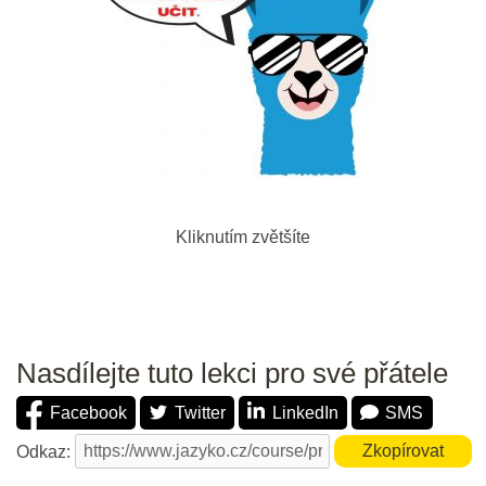
Bleskové opáčko: Slovíčka Meet &
Greet + Slowly, please
3 min.
Opakování: Slovíčka Slowly,
please
20 min.
Kliknutím zvětšíte
DEN 13
Bleskové opáčko: Audio Přítomný
čas
Nasdílejte tuto lekci pro své přátele
2 min.
Facebook
Twitter
LinkedIn
SMS
Opakování: Gramatika Přítomný
Odkaz:
Zkopírovat
čas prostý