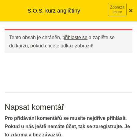
Přeskočit
➡︎ Neomezený přístup
ke kurzům v rámci členství za
5 min.
S.O.S. kurz angličtiny
na
890 Kč měsíčně
Víc o členství →
obsah
Main
DEN 36
Menu
Tento obsah je chráněn,
přihlaste se
a zapište se
Bleskové opáčko: Poslech How
do kurzu, pokud chcete odkaz zobrazit!
can I get there?
4 min.
Opakování: Slovíčka z poslechů II
20 min.
Napsat komentář
DEN 37
Pro přidávání komentářů se musíte nejdříve přihlásit.
Bleskové opáčko: Slovíčka z
Pokud u nás ještě nemáte účet, tak se zaregistrujte. Je
poslechů II
to zdarma a bez závazků.