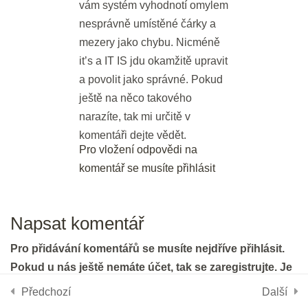
vám systém vyhodnotí omylem
nesprávně umístěné čárky a
Bleskové opáčko: Poslechy z
mezery jako chybu. Nicméně
gramatických cvičení
it’s a IT IS jdu okamžitě upravit
3 min.
a povolit jako správné. Pokud
ještě na něco takového
Opakování: Slovíčka z poslechů I
narazíte, tak mi určitě v
20 min.
komentáři dejte vědět.
Pro vložení odpovědi na
komentář se musíte přihlásit
DEN 21
Používáme cookies, aby tyto stránky fungovali a abychom vám
poskytli nejlepší zážitek.
Tři týdny v kapse
Napsat komentář
Více informací o tom, které soubory cookies používáme, nebo
3 min.
nastavení
jejich vypnutí najdete v
.
Pro přidávání komentářů se musíte nejdříve přihlásit.
Pokud u nás ještě nemáte účet, tak se zaregistrujte. Je
Jste v polovině kurzu!
Přijmout
Odmítnout
Nastavení
to zdarma a bez závazků.
Gratulujeme!
Předchozí
Další