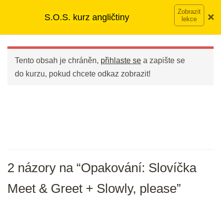
Přeskočit
➡︎ Neomezený přístup
ke kurzům v rámci členství za
S.O.S. kurz angličtiny
na
890 Kč měsíčně
Víc o členství →
Bleskové opáčko: Nahrávky ze
obsah
Main
cvičení na přítomný čas
Menu
3 min.
Tento obsah je chráněn,
přihlaste se
a zapište se
do kurzu, pokud chcete odkaz zobrazit!
Opakování: Slovíčka Meet & Greet
+ Slowly, please
20 min.
DEN 16
2 názory na “Opakování: Slovíčka
Bleskové opáčko: Slovíčka Meet &
Greety a Slowly, please.
Meet & Greet + Slowly, please”
3 min.