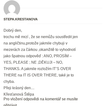
Slovíčka z poslechů I
20 min.
STEPA.KRESTANOVA
DEN 17
Dobrý den,
trochu mě mrzí , že se nemůžu soustředit jen
Bleskové opáčko: Slovíčka z
na angličtinu,protože jakmile chybuji v
poslechů I
mezerách za čárkou ,okamžitě to vyhodnotí
2 min.
jako špatnou odpověď : ANO, PROSÍM –
YES, PLEASE ; NE ,DĚKUJI – NO,
Poslech: Shopping & Paying
THANKS. A jakmile rozložím IT’S OVER
20 min.
THERE na IT IS OVER THERE, také je to
chyba.
DEN 18
Přeji krásný den…
Křesťanová Štěpa
Pro vložení odpovědi na komentář se musíte
Bleskové opáčko: Shopping and
přihlásit