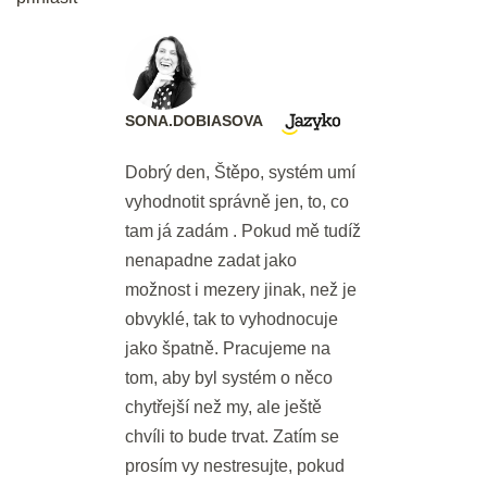
Paying
3 min.
Slovíčka: Shopping & Paying
SONA.DOBIASOVA
20 min.
Dobrý den, Štěpo, systém umí
DEN 19
vyhodnotit správně jen, to, co
tam já zadám . Pokud mě tudíž
Bleskové opáčko: Slovíčka
nenapadne zadat jako
Shopping & Paying
možnost i mezery jinak, než je
obvyklé, tak to vyhodnocuje
2 min.
jako špatně. Pracujeme na
Gramatika: Budoucí čas s WILL
tom, aby byl systém o něco
chytřejší než my, ale ještě
20 min.
chvíli to bude trvat. Zatím se
prosím vy nestresujte, pokud
DEN 20