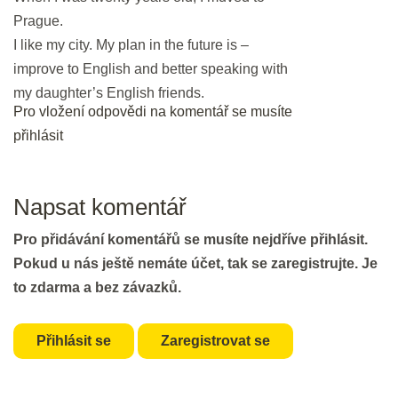
DEN 9
Prague.
I like my city. My plan in the future is –
Bleskové opáčko: Audio Slowly,
improve to English and better speaking with
please.
my daughter’s English friends.
Pro vložení odpovědi na komentář se musíte
3 min.
přihlásit
Slovíčka: Slowly, please.
Náhled
10 min.
Napsat komentář
Pro přidávání komentářů se musíte nejdříve přihlásit.
DEN 10
Pokud u nás ještě nemáte účet, tak se zaregistrujte. Je
to zdarma a bez závazků.
Bleskové opáčko: Slovíčka
Slowly, please.
Přihlásit se
Zaregistrovat se
2 min.
Gramatika: Přítomný čas prostý