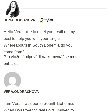
půjde od ruky
10 min.
SONA.DOBIASOVA
První týden máte v kapse
Hello Věra, nice to meet you. I will do my
10 min.
best to help you with your English.
Whereabouts in South Bohemia do you
DEN 8
come from?
Pro vložení odpovědi na komentář se musíte
přihlásit
Bleskové opáčko: Audio Meet &
Greet
2 min.
Listening: Slowly, please.
VERA.ONDRACKOVA
20 min.
I am Věra. I was bor to Sounth Bohemia.
When I was twenty years old, I muved to