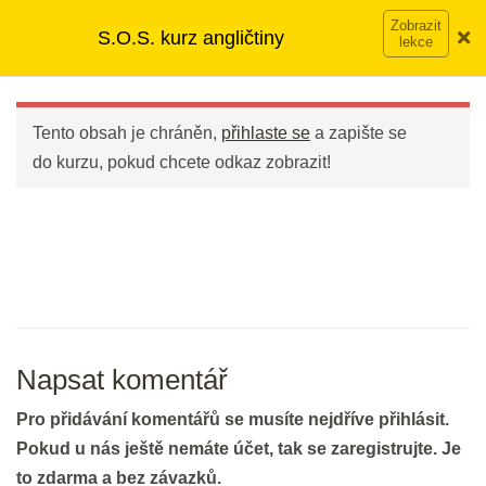
Opakování: Poslechy
Přeskočit
➡︎ Neomezený přístup
ke kurzům v rámci členství za
S.O.S. kurz angličtiny
20 min.
na
890 Kč měsíčně
Víc o členství →
obsah
Main
Menu
DEN 30
Tento obsah je chráněn,
přihlaste se
a zapište se
do kurzu, pokud chcete odkaz zobrazit!
Bleskové opáčko: Nahrávky ze
cvičení na minulý čas
3 min.
Opakování: Slovíčka I have a
problem
20 min.
Napsat komentář
Pro přidávání komentářů se musíte nejdříve přihlásit.
DEN 31
Pokud u nás ještě nemáte účet, tak se zaregistrujte. Je
to zdarma a bez závazků.