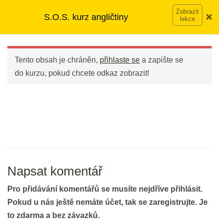
Přeskočit
➡︎ Neomezený přístup
ke kurzům v rámci členství za
S.O.S. kurz angličtiny
Bleskové opáčko: Slovíčka z
na
890 Kč měsíčně
Víc o členství →
poslechů II
obsah
Main
2 min.
Menu
Tento obsah je chráněn,
přihlaste se
a zapište se
Gramatika: Přítomné časy
do kurzu, pokud chcete odkaz zobrazit!
20 min.
DEN 38
Bleskové opáčko: Poslechy ze
cvičení na přítomné časy
Napsat komentář
3 min.
Pro přidávání komentářů se musíte nejdříve přihlásit.
Opakování: Poslech Questions &
Pokud u nás ještě nemáte účet, tak se zaregistrujte. Je
Requests
to zdarma a bez závazků.