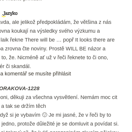
avda, ale jelikož předpokládám, že většina z nás
zrovna koukají na výsledky svého výzkumu a
laik řekne There will be … popř It looks there are
ba zrovna čte noviny. Prostě WILL BE názor a
, že. Nicméně ať už v řeči řeknete to či ono,
r či skandál.
a komentář se musíte přihlásit
ORAKOVA-1228
oni, děkuji za všechna vysvětlení. Nemám moc cit
 a tak se držím těch
když si je vybavím 🙂 Je mi jasné, že v řeči by to
 jedno, protože důležité je se domluvit a povídat si.