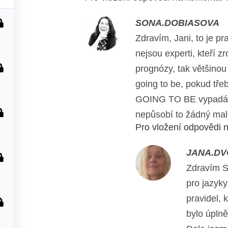
SONA.DOBIASOVA
Zdravím, Jani, to je pr
nejsou experti, kteří 
prognózy, tak většinou 
going to be, pokud tře
GOING TO BE vypadá to
nepůsobí to žádný malé
Pro vložení odpovědi n
JANA.DV
Zdravím S
pro jazyky
pravidel, 
bylo úplně