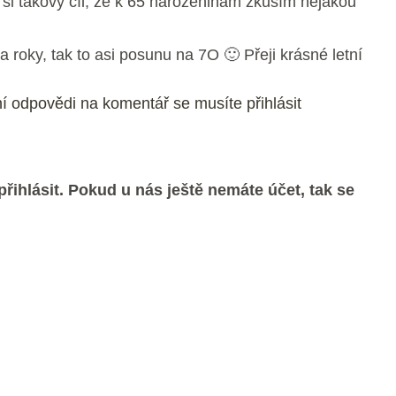
si takový cíl, že k 65 narozeninám zkusím nějakou
va roky, tak to asi posunu na 7O 🙂 Přeji krásné letní
í odpovědi na komentář se musíte přihlásit
řihlásit. Pokud u nás ještě nemáte účet, tak se