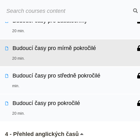
Přeskočit
25 min.
➡︎ Neom
na
Budoucí časy pro začátečníky
obsah
Online kurzy
O
20 min.
Budoucí časy pro mírně pokročilé
20 min.
Budoucí časy pro středně pokročilé
min.
Budoucí časy pro pokročilé
20 min.
4 - Přehled anglických časů