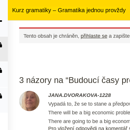
ezený přístup
ke kurzům v rámci členství za
890 Kč měsíčně
Kurz gramatiky – Gramatika jednou provždy
 nás
Členství
Další služby
Kontakt
Tento obsah je chráněn,
přihlaste se
a zapište
3 názory na “Budoucí časy pr
JANA.DVORAKOVA-1228
Vypadá to, že se to stane a předpov
There will be a big economic probl
There are going to be a big econom
Pro vložení odpovědi na komentář s