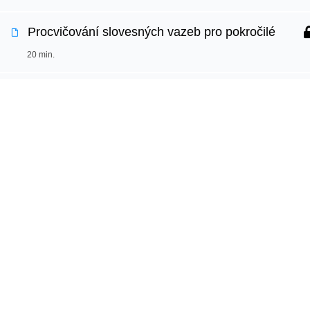
Procvičování slovesných vazeb pro pokročilé
Používáme cookies, aby tyto stránky fungovali a ab
20 min.
Více informací o tom, které soubory cookies použí
Nášup pro hujery a hujerky :)
20 min.
Jazy
Online k
6 - Předložky a předložkové vazby
Vyzkouš
Vaše cesta k sebevědomé angličtině
Test angl
Ach ty předložky!!!
Náhle
začíná s Jazyko.
Proč jaz
25 min.
Učte se s radostí každý den.
Předložky pro začátečníky
20 min.
Copyright © 2026 Jazyko.cz