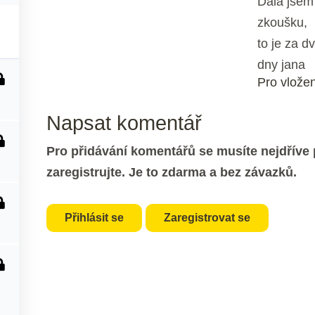
Dala jsem 
zkoušku,
to je za d
dny jana
Pro vložen
Napsat komentář
Pro přidávání komentářů se musíte nejdříve p
zaregistrujte. Je to zdarma a bez závazků.
é
Přihlásit se
Zaregistrovat se