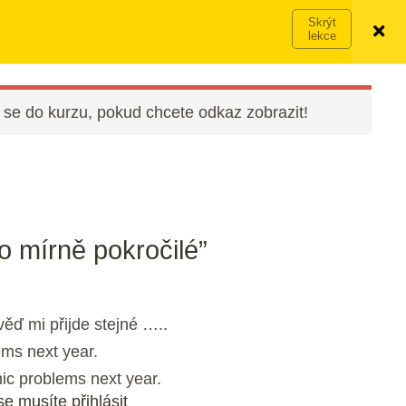
Víc o členství →
PŘIHLÁSIT SE
VYZKOUŠET ZDARMA
 se do kurzu, pokud chcete odkaz zobrazit!
o mírně pokročilé”
ěď mi přijde stejné …..
ems next year.
ic problems next year.
e musíte přihlásit