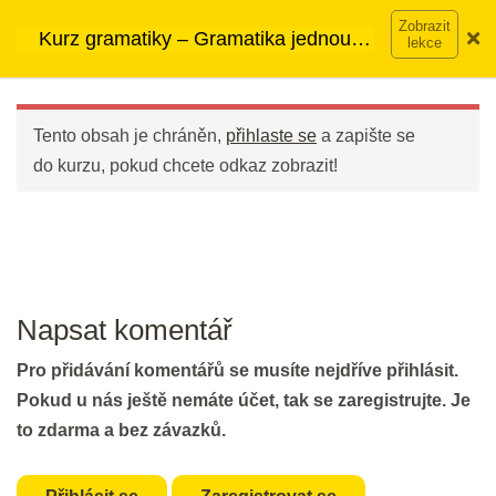
20 min.
Přeskočit
➡︎ Neomezený přístup
ke kurzům v rámci členství za
Kurz gramatiky – Gramatika jednou
na
890 Kč měsíčně
Víc o členství →
provždy
Časy pro středně pokročilé
obsah
Main
20 min.
Menu
Tento obsah je chráněn,
přihlaste se
a zapište se
Časy pro pokročilé
do kurzu, pokud chcete odkaz zobrazit!
20 min.
5 - Navazování slov ve větě
Napsat komentář
Infinitiv nebo - ING?
25 min.
Pro přidávání komentářů se musíte nejdříve přihlásit.
Pokud u nás ještě nemáte účet, tak se zaregistrujte. Je
Procvičování slovesných vazeb
to zdarma a bez závazků.
pro začátečníky
20 min.