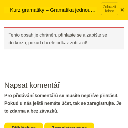
Přeskočit
➡︎ Neomezený přístup
ke kurzům v rámci členství za
Kurz gramatiky – Gramatika jednou
na
890 Kč měsíčně
Víc o členství →
Předpřítomný čas pro mírně
provždy
obsah
Main
pokročilé
Menu
20 min.
Tento obsah je chráněn,
přihlaste se
a zapište se
do kurzu, pokud chcete odkaz zobrazit!
Předpřítomný čas pro středně
pokročilé
20 min.
Předpřítomný čas pro pokročilé
Napsat komentář
20 min.
Pro přidávání komentářů se musíte nejdříve přihlásit.
Nášup pro hujery a hujerky :)
Pokud u nás ještě nemáte účet, tak se zaregistrujte. Je
20 min.
to zdarma a bez závazků.
3 - Budoucí časy