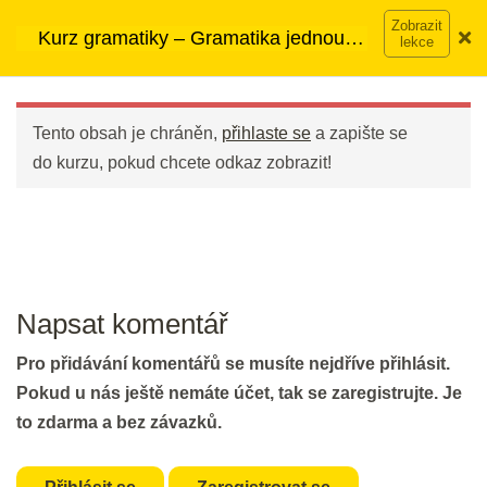
Přeskočit
20 min.
➡︎ Neomezený přístup
ke kurzům v rámci členství za
Kurz gramatiky – Gramatika jednou
na
890 Kč měsíčně
Víc o členství →
provždy
obsah
Main
5 - Navazování slov ve větě
Menu
Tento obsah je chráněn,
přihlaste se
a zapište se
Infinitiv nebo - ING?
do kurzu, pokud chcete odkaz zobrazit!
25 min.
Procvičování slovesných vazeb
pro začátečníky
20 min.
Napsat komentář
Procvičování slovesných vazeb
Pro přidávání komentářů se musíte nejdříve přihlásit.
pro mírně pokročilé
Pokud u nás ještě nemáte účet, tak se zaregistrujte. Je
20 min.
to zdarma a bez závazků.
Procvičování slovesných vazeb