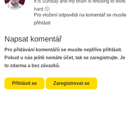
It is Sunday and my brain is refusing to work
Předložky pro začátečníky
hard 🙂
20 min.
Pro vložení odpovědi na komentář se musíte
přihlásit
Předložky pro mírně pokročilé
20 min.
Napsat komentář
Pro přidávání komentářů se musíte nejdříve přihlásit.
Předložky pro středně a více
Pokud u nás ještě nemáte účet, tak se zaregistrujte. Je
pokročilé pokročilé
to zdarma a bez závazků.
20 min.
Nášup pro hujery a hujerky :)
Přihlásit se
Zaregistrovat se
20 min.
7 - Členy
Členy pod lupou