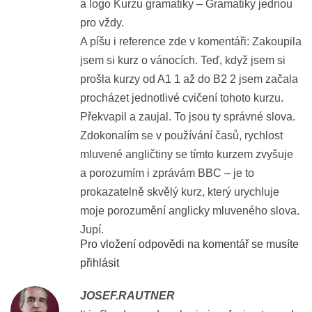
a logo Kurzu gramatiky – Gramatiky jednou
pro středně pokročilé
pro vždy.
20 min.
A píšu i reference zde v komentáři: Zakoupila
jsem si kurz o vánocích. Teď, když jsem si
Procvičování slovesných vazeb
prošla kurzy od A1 1 až do B2 2 jsem začala
pro pokročilé
procházet jednotlivé cvičení tohoto kurzu.
20 min.
Překvapil a zaujal. To jsou ty správné slova.
Zdokonalím se v používání časů, rychlost
Nášup pro hujery a hujerky :)
mluvené angličtiny se tímto kurzem zvyšuje
20 min.
a porozumím i zprávám BBC – je to
prokazatelně skvělý kurz, který urychluje
6 - Předložky a předložkové
moje porozumění anglicky mluveného slova.
vazby
Jupí.
Pro vložení odpovědi na komentář se musíte
Ach ty předložky!!!
Náhled
přihlásit
25 min.
JOSEF.RAUTNER