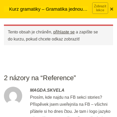
Přeskočit
20 min.
➡︎ Neomezený přístup
ke kurzům v rámci členství za
Kurz gramatiky – Gramatika jednou
na
890 Kč měsíčně
Víc o členství →
provždy
obsah
Main
5 - Navazování slov ve větě
Menu
Tento obsah je chráněn,
přihlaste se
a zapište se
Infinitiv nebo - ING?
do kurzu, pokud chcete odkaz zobrazit!
25 min.
Procvičování slovesných vazeb
pro začátečníky
20 min.
2 názory na “Reference”
Procvičování slovesných vazeb
MAGDA.SKVELA
pro mírně pokročilé
Prosím, kde najdu na FB sekci stories?
20 min.
Příspěvek jsem uveřejnila na FB – všichni
přátele si ho dnes čtou. Je tam i logo jazyko
Procvičování slovesných vazeb