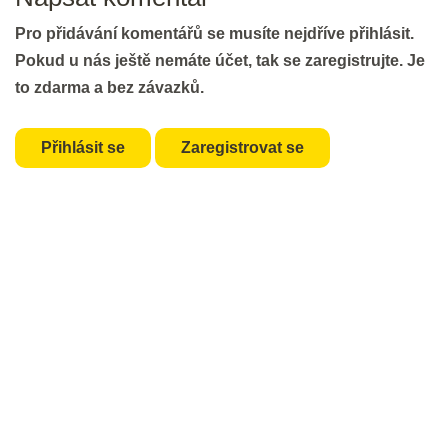
Předložky pro začátečníky
Pro přidávání komentářů se musíte nejdříve přihlásit.
20 min.
Pokud u nás ještě nemáte účet, tak se zaregistrujte. Je
to zdarma a bez závazků.
Předložky pro mírně pokročilé
20 min.
Přihlásit se
Zaregistrovat se
Předložky pro středně a více
pokročilé pokročilé
20 min.
Nášup pro hujery a hujerky :)
20 min.
7 - Členy
Členy pod lupou