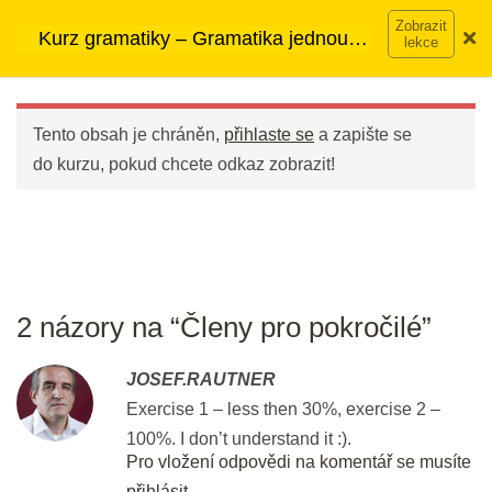
Přeskočit
20 min.
➡︎ Neomezený přístup
ke kurzům v rámci členství za
Kurz gramatiky – Gramatika jednou
na
890 Kč měsíčně
Víc o členství →
provždy
obsah
Main
5 - Navazování slov ve větě
Menu
Tento obsah je chráněn,
přihlaste se
a zapište se
Infinitiv nebo - ING?
do kurzu, pokud chcete odkaz zobrazit!
25 min.
Procvičování slovesných vazeb
pro začátečníky
20 min.
2 názory na “Členy pro pokročilé”
Procvičování slovesných vazeb
JOSEF.RAUTNER
pro mírně pokročilé
Exercise 1 – less then 30%, exercise 2 –
20 min.
100%. I don’t understand it :).
Pro vložení odpovědi na komentář se musíte
Procvičování slovesných vazeb
přihlásit