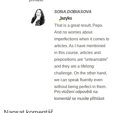
pro středně pokročilé
SONA.DOBIASOVA
20 min.
Procvičování slovesných vazeb
That is a great result, Pepo.
pro pokročilé
And no worries about
imperfections when it comes to
20 min.
articles. As I have mentioned
Nášup pro hujery a hujerky :)
in this course, articles and
prepositions are “unlearnable”
20 min.
and they are a lifelong
challenge. On the other hand,
6 - Předložky a předložkové
we can speak fluently even
vazby
without being perfect in them.
Pro vložení odpovědi na
Ach ty předložky!!!
Náhled
komentář se musíte přihlásit
25 min.
Napsat komentář