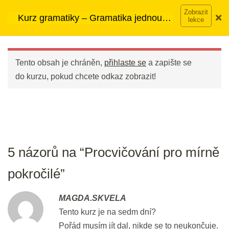
Přeskočit
➡︎ Neomezený přístup
ke kurzům v rámci členství za
25 min.
Kurz gramatiky – Gramatika jednou
na
890 Kč měsíčně
Víc o členství →
provždy
obsah
Main
Procvičování pro začátečníky
Menu
15 min.
Tento obsah je chráněn,
přihlaste se
a zapište se
do kurzu, pokud chcete odkaz zobrazit!
Procvičování pro mírně pokročilé
20 min.
Procvičování pro středně pokročilé
15 min.
5 názorů na “Procvičování pro mírně
Procvičování pro pokročilé
pokročilé”
20 min.
MAGDA.SKVELA
Nášup pro hujery a hujerky :)
Tento kurz je na sedm dní?
20 min.
Pořád musím jít dal, nikde se to neukončuje.