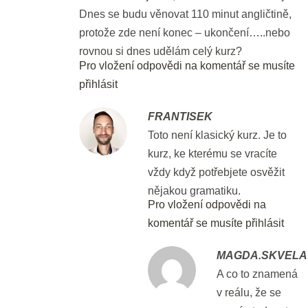
Dnes se budu věnovat 110 minut angličtině,
protože zde není konec – ukončení…..nebo
2 - Předpřítomný čas
rovnou si dnes udělám celý kurz?
Pro vložení odpovědi na komentář se musíte
Předpřítomné časy
Náhled
přihlásit
20 min.
FRANTISEK
Předpřítomný čas pro mírně
Toto není klasický kurz. Je to
pokročilé
kurz, ke kterému se vracíte
vždy když potřebjete osvěžit
20 min.
nějakou gramatiku.
Pro vložení odpovědi na
Předpřítomný čas pro středně
komentář se musíte přihlásit
pokročilé
20 min.
MAGDA.SKVELA
A co to znamená
Předpřítomný čas pro pokročilé
v reálu, že se
20 min.