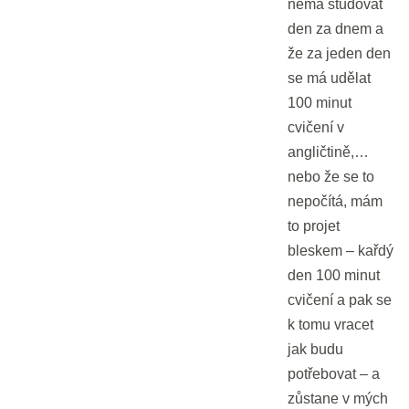
nemá studovat
den za dnem a
Nášup pro hujery a hujerky :)
že za jeden den
20 min.
se má udělat
100 minut
3 - Budoucí časy
cvičení v
angličtině,…
nebo že se to
Budoucí časy nejsou žádná věda.
nepočítá, mám
25 min.
to projet
bleskem – kařdý
Budoucí časy pro začátečníky
den 100 minut
20 min.
cvičení a pak se
k tomu vracet
Budoucí časy pro mírně pokročilé
jak budu
20 min.
potřebovat – a
zůstane v mých
Budoucí časy pro středně