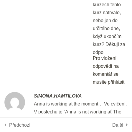
kurzech tento
pokročilé
kurz natrvalo,
min.
nebo jen do
určitého dne,
Budoucí časy pro pokročilé
když ukončím
20 min.
kurz? Děkuji za
odpo.
Pro vložení
4 - Přehled anglických časů
odpovědi na
komentář se
Přehled časů
musíte přihlásit
Používáme cookies, aby tyto stránky fungovali a abychom vám
10 min.
poskytli nejlepší zážitek.
Více informací o tom, které soubory cookies používáme, nebo
SIMONA.HAMTILOVA
Časy pro začátečníky
nastavení
Anna is working at the moment… Ve cvičení,
jejich vypnutí najdete v
.
20 min.
V poslechu je “Anna is not working ať The
moment. ” Je to správně? Děkuji
Přijmout
Odmítnout
Nastavení
Předchozí
Další
Časy pro mírně pokročilé
Pro vložení odpovědi na komentář se musíte