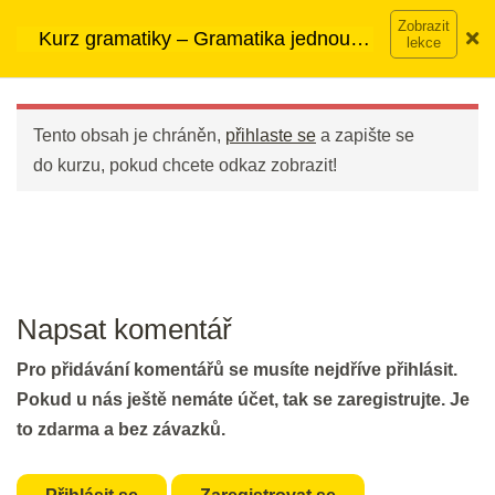
Přeskočit
20 min.
➡︎ Neomezený přístup
ke kurzům v rámci členství za
Kurz gramatiky – Gramatika jednou
na
890 Kč měsíčně
Víc o členství →
provždy
obsah
Main
5 - Navazování slov ve větě
Menu
Tento obsah je chráněn,
přihlaste se
a zapište se
Infinitiv nebo - ING?
do kurzu, pokud chcete odkaz zobrazit!
25 min.
Procvičování slovesných vazeb
pro začátečníky
20 min.
Napsat komentář
Procvičování slovesných vazeb
Pro přidávání komentářů se musíte nejdříve přihlásit.
pro mírně pokročilé
Pokud u nás ještě nemáte účet, tak se zaregistrujte. Je
20 min.
to zdarma a bez závazků.
Procvičování slovesných vazeb