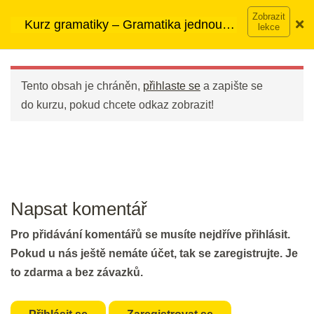
Přeskočit
➡︎ Neomezený přístup
ke kurzům v rámci členství za
Intro
Kurz gramatiky – Gramatika jednou
na
890 Kč měsíčně
Víc o členství →
provždy
obsah
Main
Welcome
Menu
5 min.
Tento obsah je chráněn,
přihlaste se
a zapište se
do kurzu, pokud chcete odkaz zobrazit!
Jak funguje Jazyko
5 min.
1 - Prostý nebo průběhový
Napsat komentář
Prostý nebo průběhový? That is
Pro přidávání komentářů se musíte nejdříve přihlásit.
the question.
Pokud u nás ještě nemáte účet, tak se zaregistrujte. Je
25 min.
to zdarma a bez závazků.
Procvičování pro začátečníky