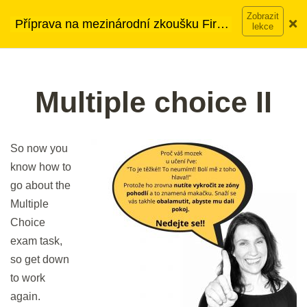
Přeskočit
➡︎ Neomezený přístup
ke kurzům v rámci členství za
Příprava na mezinárodní zkoušku First
na
890 Kč měsíčně
Víc o členství →
Bleskové opáčko: Vocabulary from
Náhled
(FCE)
obsah
Main
test 1 and 2
Menu
2 min.
Multiple choice II
Multiple choice II
Náhled
30 min.
So now you
know how to
DEN 3
go about the
Multiple
Nastavte si cíl – jdeme na to
Choice
5 min.
exam task,
so get down
Flash Revision: Multiple choice
to work
vocabulary II
again.