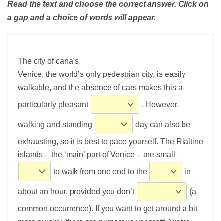
Read the text and choose the correct answer. Click on
a gap and a choice of words will appear.
Flash Revision: Multiple choice III
vocabulary
2 min.
The city of canals
Venice, the world’s only pedestrian city, is easily
Multiple choice - your choice
walkable, and the absence of cars makes this a
25 min.
particularly pleasant
. However,
walking and standing
day can also be
DEN 6
exhausting, so it is best to pace yourself. The Rialtine
islands – the ‘main’ part of Venice – are small
Flash Revision: Multiple choice -
your choice
to walk from one end to the
in
10 min.
about an hour, provided you don’t
(a
common occurrence). If you want to get around a bit
Listening: Task 1
Náhled