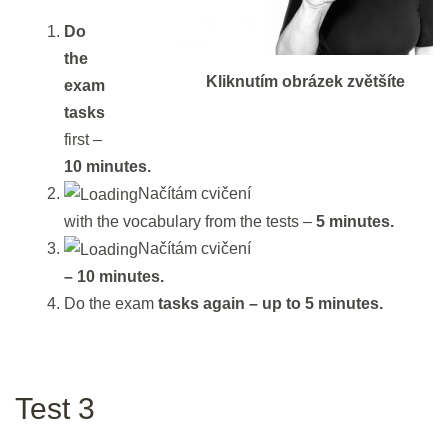
2 min.
Do
Revision: Tests and vocabulary I
the
Kliknutím obrázek zvětšíte
exam
and II
tasks
25 min.
first –
10 minutes.
DEN 4
Načítám cvičení
with the vocabulary from the tests –
5 minutes.
Flash Revision: Vocabulary
Načítám cvičení
Multiple Choice I and II
– 10 minutes.
3 min.
Do the exam
tasks again – up to 5 minutes.
Multiple choice III
30 min.
Test 3
DEN 5