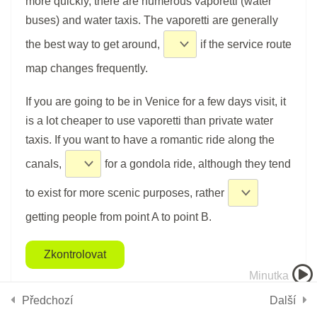
more quickly, there are numerous vaporetti (water
25 min.
buses) and water taxis. The vaporetti are generally
the best way to get around,
if the service route
DEN 7
map changes frequently.
Video Jak na zkoušky
Náhled
If you are going to be in Venice for a few days visit, it
10 min.
is a lot cheaper to use vaporetti than private water
taxis. If you want to have a romantic ride along the
You've made it through the first
canals,
for a gondola ride, although they tend
week! Congrats!
to exist for more scenic purposes, rather
10 min.
Používáme cookies, aby tyto stránky fungovali a abychom vám
poskytli nejlepší zážitek.
getting people from point A to point B.
Více informací o tom, které soubory cookies používáme, nebo
Jak se učit cizí jazyky - 10
nejčastějších chyb
nastavení
jejich vypnutí najdete v
.
Zkontrolovat
5 min.
Minutka
Přijmout
Odmítnout
Nastavení
Předchozí
Další
DEN 8