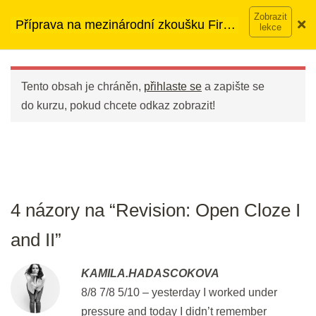
Přeskočit
➡︎ Neomezený přístup
ke kurzům v rámci členství za
Flash Revision: Vocabulary Open
Příprava na mezinárodní zkoušku First
na
890 Kč měsíčně
Víc o členství →
Cloze Tests 3 and 4
(FCE)
obsah
Main
2 min.
Menu
Tento obsah je chráněn,
přihlaste se
a zapište se
Revision: Open Cloze I and II
do kurzu, pokud chcete odkaz zobrazit!
25 min.
DEN 18
Flash Revision: Open Cloze
4 názory na “Revision: Open Cloze I
Vocabulary I and II
and II”
2 min.
KAMILA.HADASCOKOVA
Open Cloze III
8/8 7/8 5/10 – yesterday I worked under
30 min.
pressure and today I didn’t remember