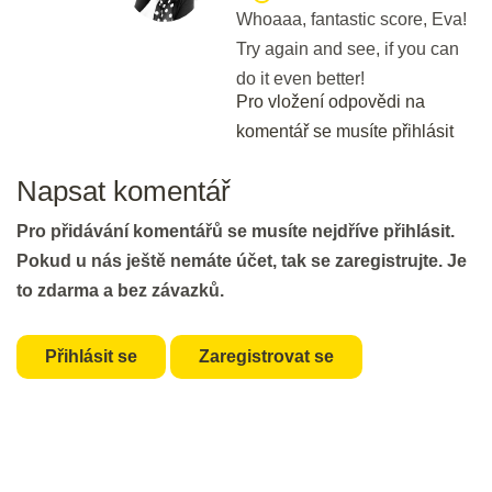
Whoaaa, fantastic score, Eva!
30 min.
Try again and see, if you can
do it even better!
DEN 21
Pro vložení odpovědi na
komentář se musíte přihlásit
Cambridge First Cheat sheet
Napsat komentář
10 min.
Pro přidávání komentářů se musíte nejdříve přihlásit.
Keep on!
Pokud u nás ještě nemáte účet, tak se zaregistrujte. Je
to zdarma a bez závazků.
10 min.
DEN 22
Přihlásit se
Zaregistrovat se
Flash Revision: Open Cloze I & II
Vocabulary
5 min.