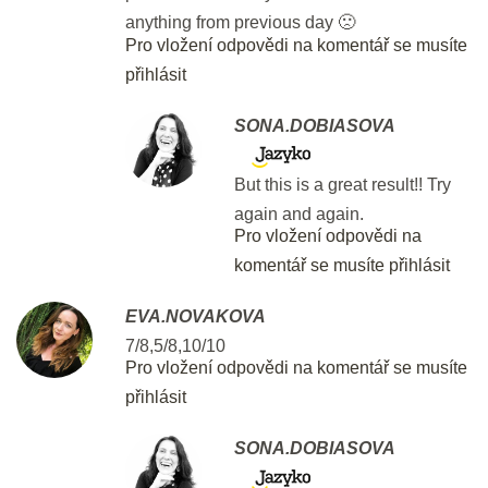
anything from previous day 🙁
DEN 19
Pro vložení odpovědi na komentář se musíte
přihlásit
Flash Revision: Vocabulary from
SONA.DOBIASOVA
Open Cloze III
2 min.
But this is a great result!! Try
again and again.
Open Cloze and Essay 2in1
Pro vložení odpovědi na
30 min.
komentář se musíte přihlásit
EVA.NOVAKOVA
DEN 20
7/8,5/8,10/10
Pro vložení odpovědi na komentář se musíte
Flash Revision: Open Cloze Table
přihlásit
2 min.
SONA.DOBIASOVA
Writing: Part 2 - Formal Email