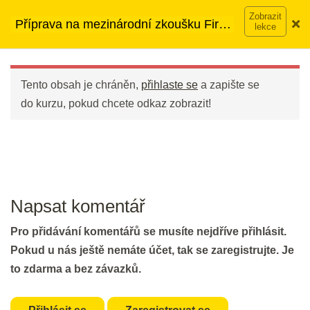
DEN 52
Přeskočit
➡︎ Neomezený přístup
ke kurzům v rámci členství za
Příprava na mezinárodní zkoušku First
na
890 Kč měsíčně
Víc o členství →
(FCE)
obsah
Flash Revision: Open Cloze
Main
Vocabulary I & II
Menu
Tento obsah je chráněn,
přihlaste se
a zapište se
2 min.
do kurzu, pokud chcete odkaz zobrazit!
Part 7: Matching I
20 min.
DEN 53
Napsat komentář
Flash Revision: Reading Part 7
Pro přidávání komentářů se musíte nejdříve přihlásit.
Matching I
Pokud u nás ještě nemáte účet, tak se zaregistrujte. Je
to zdarma a bez závazků.
2 min.
Part 7: Matching II