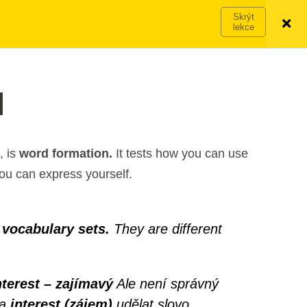
Víc o členství →
PŘIHLÁSIT SE
VYZKOUŠET ZDARMA
I
, is
word formation.
It tests how you can use
you can express yourself.
 vocabulary sets.
They are different
nterest – zajímavý
Ale není správný
va
interest (zájem)
udělat slovo