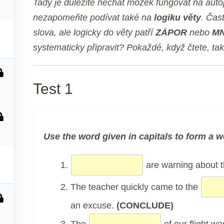
Tady je důležité nechat mozek fungovat na autopi
nezapomeňte podívat také na
logiku věty
. Čast
slova, ale logicky do věty patří
ZÁPOR
nebo
MN
systematicky připravit? Pokaždé, když čtete, tak 
Test 1
Use the word given in capitals to form a wo
are warning about th
The teacher quickly came to the
an excuse.
(CONCLUDE)
The
of our flight 