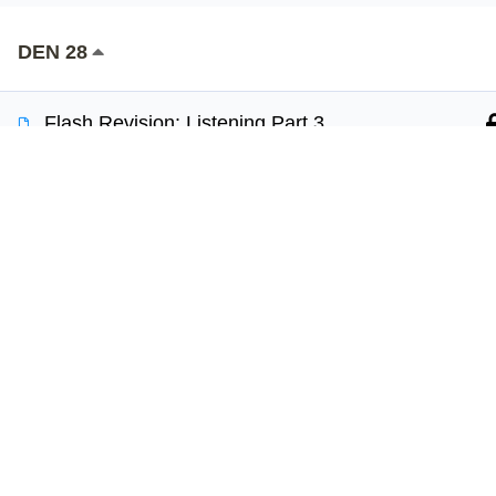
DEN 28
Používáme cookies, aby tyto stránky fungovali a ab
Více informací o tom, které soubory cookies použí
Flash Revision: Listening Part 3
2 min.
Jazy
Revision: Multiple Choice
Online k
30 min.
Vyzkouš
Vaše cesta k sebevědomé angličtině
Test angl
DEN 29
začíná s Jazyko.
Proč jaz
Učte se s radostí každý den.
Flash revision: Listening Part 1
5 min.
Copyright © 2026 Jazyko.cz