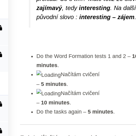
zajímavý
, tedy
interesting
. Na dalš
původní slovo :
interesting – zájem
Do the Word Formation tests 1 and 2 –
1
minutes
.
Načítám cvičení
–
5 minutes
.
Načítám cvičení
–
10 minutes
.
Do the tasks again –
5 minutes
.