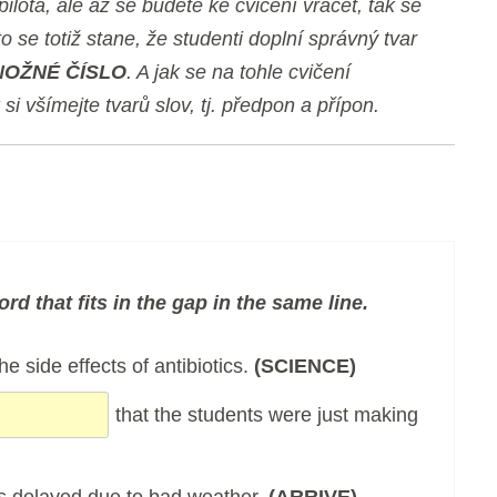
lota, ale až se budete ke cvičení vracet, tak se
o se totiž stane, že studenti doplní správný tvar
OŽNÉ ČÍSLO
. A jak se na tohle cvičení
si všímejte tvarů slov, tj. předpon a přípon.
rd that fits in the gap in the same line.
e side effects of antibiotics.
(SCIENCE)
that the students were just making
was delayed due to bad weather.
(ARRIVE)