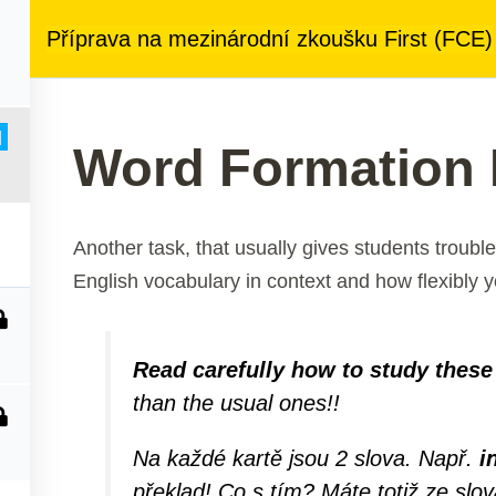
ezený přístup
ke kurzům v rámci členství za
890 Kč měsíčně
Příprava na mezinárodní zkoušku First (FCE)
 nás
Členství
Další služby
Kontakt
d
Word Formation 
Another task, that usually gives students trouble
English vocabulary in context and how flexibly 
Read carefully how to study these
than the usual ones!!
Na každé kartě jsou 2 slova. Např.
i
překlad! Co s tím? Máte totiž ze slo