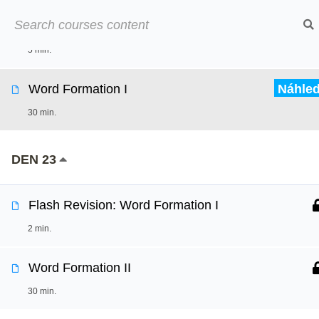
Přeskočit
➡︎ Neom
Flash Revision: Open Cloze I & II Vocabulary
na
5 min.
obsah
Online kurzy
O
Word Formation I
Náhle
30 min.
DEN 23
Flash Revision: Word Formation I
2 min.
Word Formation II
30 min.