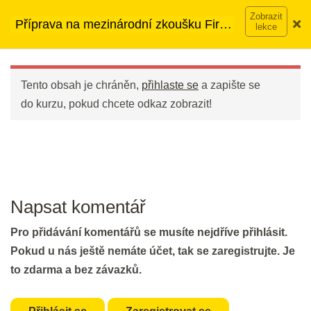
Přeskočit
➡︎ Neomezený přístup
ke kurzům v rámci členství za
2 min.
Příprava na mezinárodní zkoušku First
na
890 Kč měsíčně
Víc o členství →
(FCE)
obsah
Main
Part 6: Gapped Text II
Menu
30 min.
Tento obsah je chráněn,
přihlaste se
a zapište se
do kurzu, pokud chcete odkaz zobrazit!
DEN 47
Flash Revision: Gapped Text II
2 min.
Napsat komentář
Revision: Part 6 - Gapped Text I &
Pro přidávání komentářů se musíte nejdříve přihlásit.
II
Pokud u nás ještě nemáte účet, tak se zaregistrujte. Je
30 min.
to zdarma a bez závazků.
DEN 48