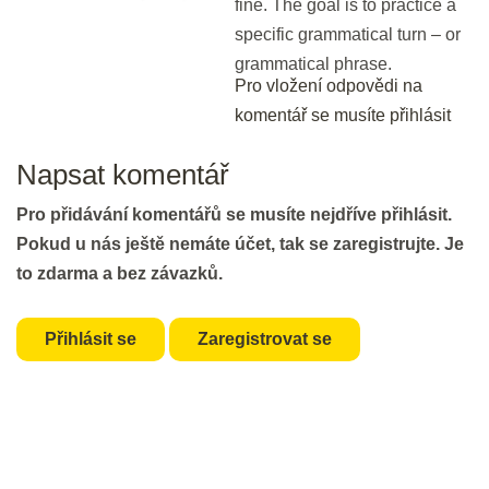
DEN 39
fine. The goal is to practice a
specific grammatical turn – or
grammatical phrase.
Part 5: Reading Multiple Choice II
Náhled
Pro vložení odpovědi na
30 min.
komentář se musíte přihlásit
Napsat komentář
DEN 40
Pro přidávání komentářů se musíte nejdříve přihlásit.
Flash Revision: Reading Multiple
Pokud u nás ještě nemáte účet, tak se zaregistrujte. Je
Choice II
to zdarma a bez závazků.
2 min.
Přihlásit se
Zaregistrovat se
Revision: Multiple Choice I & II
30 min.
DEN 41