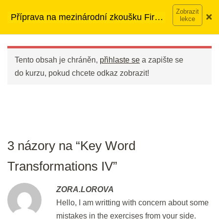
Přeskočit
➡︎ Neomezený přístup
ke kurzům v rámci členství za
Flash Revision: KWT III
Příprava na mezinárodní zkoušku First
na
890 Kč měsíčně
Víc o členství →
3 min.
(FCE)
obsah
Main
Menu
Key Word Transformations IV
Tento obsah je chráněn,
přihlaste se
a zapište se
30 min.
do kurzu, pokud chcete odkaz zobrazit!
DEN 36
Flash Revision: KWT IV
5 min.
3 názory na “Key Word
Transformations IV”
Listening: Part 4
30 min.
ZORA.LOROVA
Hello, I am writting with concern about some
DEN 37
mistakes in the exercises from your side.