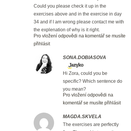
Could you please check it up in the
Three more weeks to go!
exercises above and in the exercise in day
10 min.
34 and if I am wrong please contact me with
the explenation of why is it right.
Pro vložení odpovědi na komentář se musíte
Apps to Go
přihlásit
10 min.
SONA.DOBIASOVA
DEN 38
Hi Zora, could you be
Flash Revision: Listening Part 4
specific? Which sentence do
you mean?
3 min.
Pro vložení odpovědi na
komentář se musíte přihlásit
Reading: Part 5 - Multiple Choice
30 min.
MAGDA.SKVELA
The exercises are perfectly