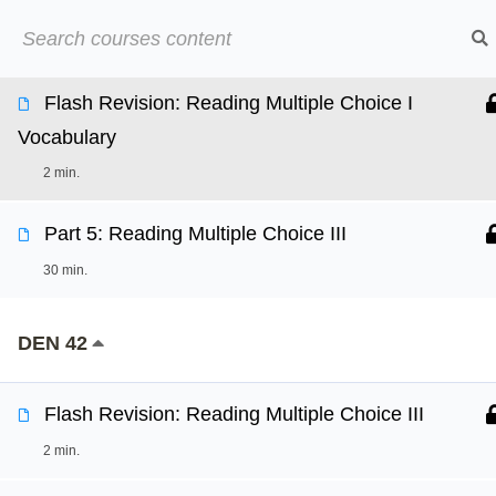
Přeskočit
➡︎ Neom
DEN 41
na
obsah
Flash Revision: Reading Multiple Choice I
Online kurzy
O
Vocabulary
2 min.
Part 5: Reading Multiple Choice III
30 min.
DEN 42
Flash Revision: Reading Multiple Choice III
2 min.