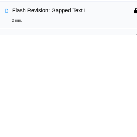
Flash Revision: Gapped Text I
Používáme cookies, aby tyto stránky fungovali a ab
2 min.
Více informací o tom, které soubory cookies použí
Part 6: Gapped Text II
30 min.
Jazy
DEN 47
Online k
Vyzkouš
Vaše cesta k sebevědomé angličtině
Flash Revision: Gapped Text II
Test angl
začíná s Jazyko.
Proč jaz
2 min.
Učte se s radostí každý den.
Revision: Part 6 - Gapped Text I & II
30 min.
Copyright © 2026 Jazyko.cz