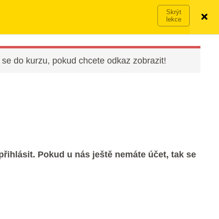
Víc o členství →
PŘIHLÁSIT SE
VYZKOUŠET ZDARMA
 se do kurzu, pokud chcete odkaz zobrazit!
řihlásit. Pokud u nás ještě nemáte účet, tak se