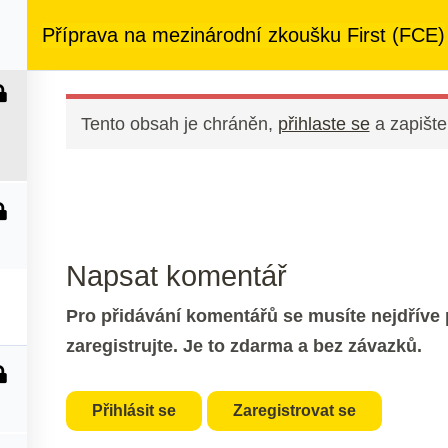
ezený přístup
ke kurzům v rámci členství za
890 Kč měsíčně
Příprava na mezinárodní zkoušku First (FCE)
 nás
Členství
Další služby
Kontakt
Tento obsah je chráněn,
přihlaste se
a zapište
Napsat komentář
Pro přidávání komentářů se musíte nejdříve p
zaregistrujte. Je to zdarma a bez závazků.
Přihlásit se
Zaregistrovat se