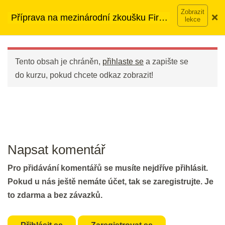
Vocabulary I & II
Přeskočit
➡︎ Neomezený přístup
ke kurzům v rámci členství za
Příprava na mezinárodní zkoušku First
na
2 min.
890 Kč měsíčně
Víc o členství →
(FCE)
obsah
Main
Part 7: Matching I
Menu
Tento obsah je chráněn,
přihlaste se
a zapište se
20 min.
do kurzu, pokud chcete odkaz zobrazit!
DEN 53
Flash Revision: Reading Part 7
Matching I
Napsat komentář
2 min.
Pro přidávání komentářů se musíte nejdříve přihlásit.
Part 7: Matching II
Pokud u nás ještě nemáte účet, tak se zaregistrujte. Je
30 min.
to zdarma a bez závazků.
DEN 54