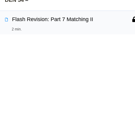
Používáme cookies, aby tyto stránky fungovali a ab
Flash Revision: Part 7 Matching II
Více informací o tom, které soubory cookies použí
2 min.
Revision: Part 7 Matching I & II
30 min.
Jazy
Online k
DEN 55
Vyzkouš
Vaše cesta k sebevědomé angličtině
Test angl
začíná s Jazyko.
Flash Revision: Part 7 Matching I & II
Proč jaz
Učte se s radostí každý den.
2 min.
Part 7: Matching III
Copyright © 2026 Jazyko.cz
30 min.