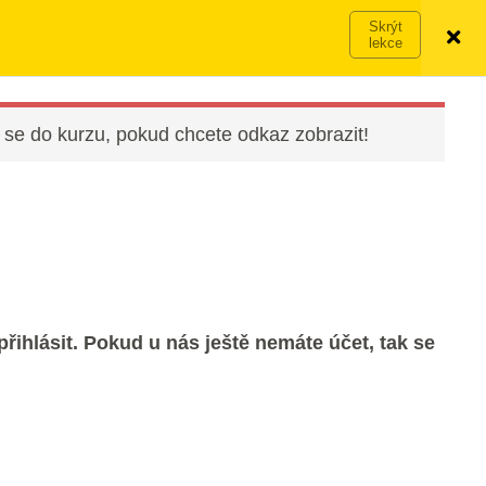
Víc o členství →
PŘIHLÁSIT SE
VYZKOUŠET ZDARMA
 se do kurzu, pokud chcete odkaz zobrazit!
řihlásit. Pokud u nás ještě nemáte účet, tak se