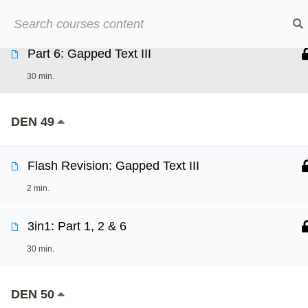
Přeskočit
2 min.
➡︎ Neom
na
obsah
Part 6: Gapped Text III
Online kurzy
O
30 min.
DEN 49
Flash Revision: Gapped Text III
2 min.
3in1: Part 1, 2 & 6
30 min.
DEN 50