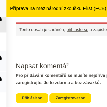
ezený přístup
ke kurzům v rámci členství za
890 Kč měsíčně
Příprava na mezinárodní zkoušku First (FCE)
 nás
Členství
Další služby
Kontakt
Tento obsah je chráněn,
přihlaste se
a zapište
Napsat komentář
Pro přidávání komentářů se musíte nejdříve p
zaregistrujte. Je to zdarma a bez závazků.
Přihlásit se
Zaregistrovat se