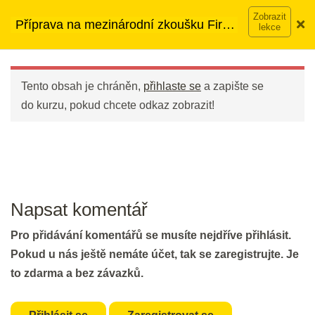
Vocabulary I & II
Přeskočit
➡︎ Neomezený přístup
ke kurzům v rámci členství za
Příprava na mezinárodní zkoušku First
na
2 min.
890 Kč měsíčně
Víc o členství →
(FCE)
obsah
Main
Part 7: Matching I
Menu
Tento obsah je chráněn,
přihlaste se
a zapište se
20 min.
do kurzu, pokud chcete odkaz zobrazit!
DEN 53
Flash Revision: Reading Part 7
Matching I
Napsat komentář
2 min.
Pro přidávání komentářů se musíte nejdříve přihlásit.
Part 7: Matching II
Pokud u nás ještě nemáte účet, tak se zaregistrujte. Je
30 min.
to zdarma a bez závazků.
DEN 54