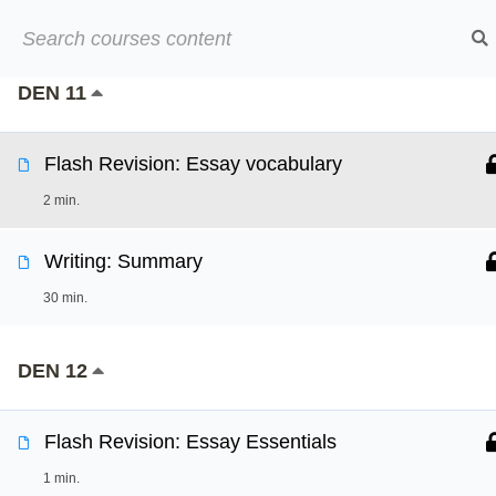
Přeskočit
999 t.
➡︎ Neom
na
obsah
DEN 11
Online kurzy
O
Flash Revision: Essay vocabulary
2 min.
Writing: Summary
30 min.
DEN 12
Flash Revision: Essay Essentials
1 min.