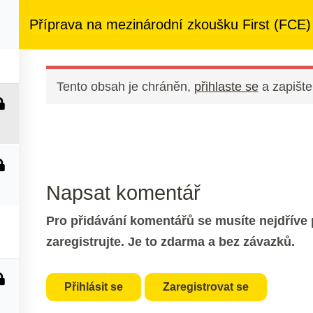
ezený přístup
ke kurzům v rámci členství za
890 Kč měsíčně
Příprava na mezinárodní zkoušku First (FCE)
 nás
Členství
Další služby
Kontakt
Tento obsah je chráněn,
přihlaste se
a zapište
Napsat komentář
Pro přidávání komentářů se musíte nejdříve p
zaregistrujte. Je to zdarma a bez závazků.
Přihlásit se
Zaregistrovat se