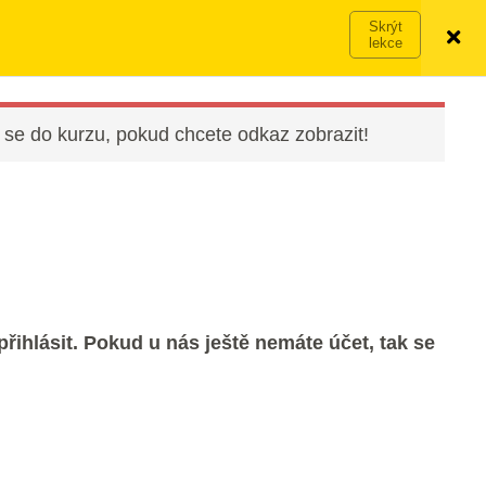
Víc o členství →
PŘIHLÁSIT SE
VYZKOUŠET ZDARMA
 se do kurzu, pokud chcete odkaz zobrazit!
řihlásit. Pokud u nás ještě nemáte účet, tak se