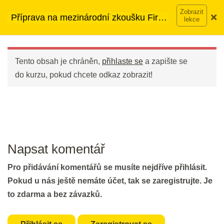
Přeskočit
➡︎ Neomezený přístup
ke kurzům v rámci členství za
Příprava na mezinárodní zkoušku First
na
890 Kč měsíčně
Víc o členství →
DEN 26
(FCE)
obsah
Main
Menu
Flash Revision: Word Formation III
Tento obsah je chráněn,
přihlaste se
a zapište se
2 min.
do kurzu, pokud chcete odkaz zobrazit!
Word formation IV
20 min.
DEN 27
Napsat komentář
Pro přidávání komentářů se musíte nejdříve přihlásit.
Listening Part 3
Pokud u nás ještě nemáte účet, tak se zaregistrujte. Je
30 min.
to zdarma a bez závazků.
DEN 28