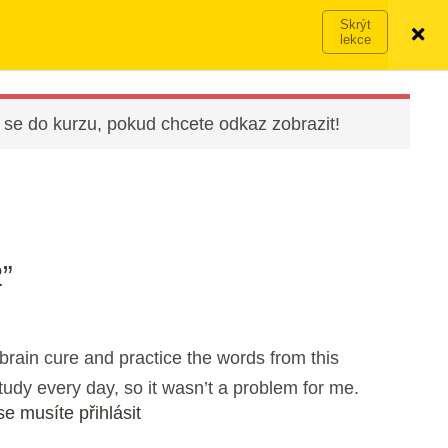
Víc o členství →
PŘIHLÁSIT SE
VYZKOUŠET ZDARMA
 se do kurzu, pokud chcete odkaz zobrazit!
”
e brain cure and practice the words from this
study every day, so it wasn’t a problem for me.
e musíte přihlásit