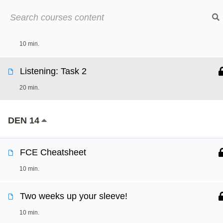
Přeskočit
➡︎ Neom
na
Revision: Essay vocabulary
obsah
10 min.
Online kurzy
O
Listening: Task 2
20 min.
DEN 14
FCE Cheatsheet
10 min.
Two weeks up your sleeve!
10 min.