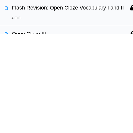
Flash Revision: Open Cloze Vocabulary I and II
Používáme cookies, aby tyto stránky fungovali a ab
2 min.
Více informací o tom, které soubory cookies použí
Open Cloze III
30 min.
Jazy
DEN 19
Online k
Vyzkouš
Vaše cesta k sebevědomé angličtině
Flash Revision: Vocabulary from Open Cloze III
Test angl
začíná s Jazyko.
2 min.
Proč jaz
Učte se s radostí každý den.
Open Cloze and Essay 2in1
30 min.
Copyright © 2026 Jazyko.cz