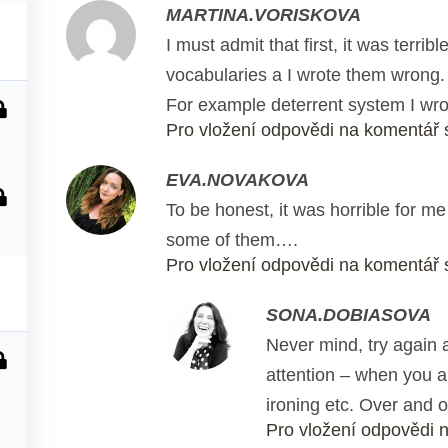
MARTINA.VORISKOVA
I must admit that first, it was terrib
vocabularies a I wrote them wrong. I
For example deterrent system I wrot
Pro vložení odpovědi na komentář s
EVA.NOVAKOVA
To be honest, it was horrible for me
some of them….
Pro vložení odpovědi na komentář s
SONA.DOBIASOVA
Never mind, try again a
1
attention – when you a
ironing etc. Over and ov
Pro vložení odpovědi n