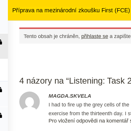
ezený přístup
ke kurzům v rámci členství za
890 Kč měsíčně
Příprava na mezinárodní zkoušku First (FCE)
 nás
Členství
Další služby
Kontakt
Tento obsah je chráněn,
přihlaste se
a zapište
4 názory na “Listening: Task 2
MAGDA.SKVELA
I had to fire up the grey cells of th
exercise from the thirteenth day. I 
Pro vložení odpovědi na komentář s