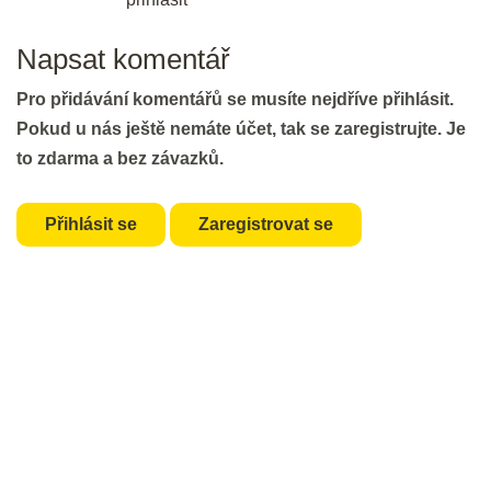
30 min.
Napsat komentář
DEN 32
Pro přidávání komentářů se musíte nejdříve přihlásit.
Pokud u nás ještě nemáte účet, tak se zaregistrujte. Je
to zdarma a bez závazků.
Flash Revision: KWT Vocabulary I
2 min.
Přihlásit se
Zaregistrovat se
Key Word Transformations II
30 min.
DEN 33
Flash revision: KWT II
3 min.