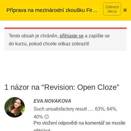
Přeskočit
➡︎ Neomezený přístup
ke kurzům v rámci členství za
Flash revision: Listening Part 1
Příprava na mezinárodní zkoušku First
na
890 Kč měsíčně
Víc o členství →
(FCE)
5 min.
obsah
Main
Menu
Revision: Open Cloze
Tento obsah je chráněn,
přihlaste se
a zapište se
25 min.
do kurzu, pokud chcete odkaz zobrazit!
DEN 30
Look at you going! You're half way
through.
1 názor na “Revision: Open Cloze”
10 min.
EVA.NOVAKOVA
Such unsatisfactory result …. 63%, 64%,
DEN 31
40% 🙁
Pro vložení odpovědi na komentář se musíte
Key Word Transformations I
přihlásit