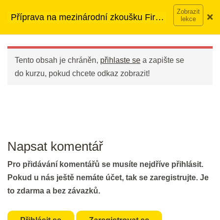
30 min.
Přeskočit
➡︎ Neomezený přístup
ke kurzům v rámci členství za
Příprava na mezinárodní zkoušku First
na
890 Kč měsíčně
Víc o členství →
(FCE)
DEN 19
obsah
Main
Menu
Tento obsah je chráněn,
přihlaste se
a zapište se
Flash Revision: Vocabulary from
do kurzu, pokud chcete odkaz zobrazit!
Open Cloze III
2 min.
Open Cloze and Essay 2in1
30 min.
Napsat komentář
DEN 20
Pro přidávání komentářů se musíte nejdříve přihlásit.
Pokud u nás ještě nemáte účet, tak se zaregistrujte. Je
to zdarma a bez závazků.
Flash Revision: Open Cloze Table
2 min.