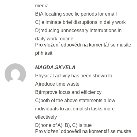
DEN 46
media
B)Allocating specific periods for email
C) eliminate brief disruptions in daily work
Flash Revision: Gapped Text I
D)reducing unnecessary interruptions in
2 min.
daily work routine
Pro vložení odpovědi na komentář se musíte
Part 6: Gapped Text II
přihlásit
30 min.
MAGDA.SKVELA
Physical activity has been shown to :
DEN 47
A)reduce time waste
B)improve focus and efficiency
Flash Revision: Gapped Text II
C)both of the above statements allow
2 min.
individuals to accomplish tasks more
effectively
Revision: Part 6 - Gapped Text I &
D)none of A), B), C) is true
II
Pro vložení odpovědi na komentář se musíte