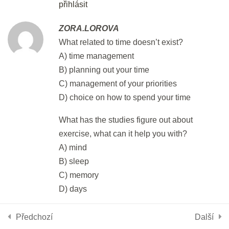
30 min.
přihlásit
ZORA.LOROVA
DEN 48
What related to time doesn’t exist?
A) time management
Flash Revision: Essay Vocabulary
B) planning out your time
2 min.
C) management of your priorities
D) choice on how to spend your time
Part 6: Gapped Text III
What has the studies figure out about
30 min.
exercise, what can it help you with?
Používáme cookies, aby tyto stránky fungovali a abychom vám
A) mind
DEN 49
poskytli nejlepší zážitek.
B) sleep
Více informací o tom, které soubory cookies používáme, nebo
C) memory
nastavení
jejich vypnutí najdete v
.
Flash Revision: Gapped Text III
D) days
2 min.
Přijmout
Odmítnout
Nastavení
How many minutes does the Braun to
Předchozí
Další
reconfuse?
3in1: Part 1, 2 & 6