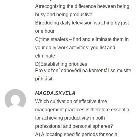
A)recognizing the difference between being
busy and being productive
You're almost there, keep it up!
B)reducing daily television watching by just
10 min.
one hour
C)time stealers – find and eliminate them in
Speaking exam
your daily work activities: you list and
15 min.
eliminate
D)Establishing priorities
DEN 45
Pro vložení odpovědi na komentář se musíte
přihlásit
Flash Revision: Day 2
MAGDA.SKVELA
2 min.
Which cultivation of effective time
management practices is therefore essential
Part 6: Reading - Gapped Text I
for achieving productivity in both
30 min.
professional and personal spheres?
A) Allocating specific periods for social