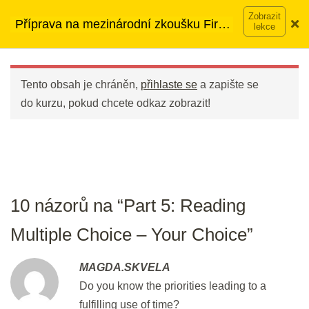
Choice III
Přeskočit
➡︎ Neomezený přístup
ke kurzům v rámci členství za
Příprava na mezinárodní zkoušku First
2 min.
na
890 Kč měsíčně
Víc o členství →
(FCE)
obsah
Main
Part 5: Reading Multiple Choice -
Menu
Your Choice
Tento obsah je chráněn,
přihlaste se
a zapište se
30 min.
do kurzu, pokud chcete odkaz zobrazit!
DEN 43
Flash Revision: Vocabulary Day 1
10 názorů na “Part 5: Reading
2 min.
Multiple Choice – Your Choice”
Writing: Review
999 t.
MAGDA.SKVELA
Do you know the priorities leading to a
DEN 44
fulfilling use of time?