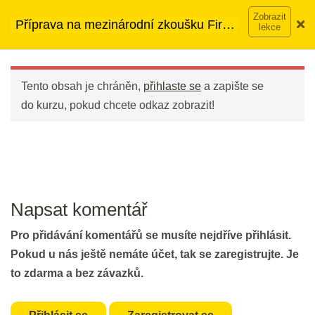
Přeskočit
➡︎ Neomezený přístup
ke kurzům v rámci členství za
2 min.
Příprava na mezinárodní zkoušku First
na
890 Kč měsíčně
Víc o členství →
(FCE)
obsah
Main
Part 6: Reading - Gapped Text I
Menu
30 min.
Tento obsah je chráněn,
přihlaste se
a zapište se
do kurzu, pokud chcete odkaz zobrazit!
DEN 46
Flash Revision: Gapped Text I
2 min.
Napsat komentář
Part 6: Gapped Text II
Pro přidávání komentářů se musíte nejdříve přihlásit.
30 min.
Pokud u nás ještě nemáte účet, tak se zaregistrujte. Je
to zdarma a bez závazků.
DEN 47