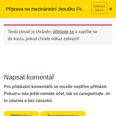
Přeskočit
DEN 47
➡︎ Neomezený přístup
ke kurzům v rámci členství za
Příprava na mezinárodní zkoušku First
na
890 Kč měsíčně
Víc o členství →
(FCE)
obsah
Main
Flash Revision: Gapped Text II
Menu
2 min.
Tento obsah je chráněn,
přihlaste se
a zapište se
do kurzu, pokud chcete odkaz zobrazit!
Revision: Part 6 - Gapped Text I &
II
30 min.
DEN 48
Napsat komentář
Pro přidávání komentářů se musíte nejdříve přihlásit.
Flash Revision: Essay Vocabulary
Pokud u nás ještě nemáte účet, tak se zaregistrujte. Je
2 min.
to zdarma a bez závazků.
Part 6: Gapped Text III