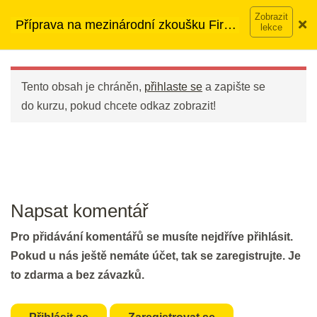
Přeskočit
➡︎ Neomezený přístup
ke kurzům v rámci členství za
999 t.
Příprava na mezinárodní zkoušku First
na
890 Kč měsíčně
Víc o členství →
(FCE)
obsah
Main
DEN 13
Menu
Tento obsah je chráněn,
přihlaste se
a zapište se
Revision: Essay vocabulary
do kurzu, pokud chcete odkaz zobrazit!
10 min.
Listening: Task 2
20 min.
Napsat komentář
DEN 14
Pro přidávání komentářů se musíte nejdříve přihlásit.
Pokud u nás ještě nemáte účet, tak se zaregistrujte. Je
FCE Cheatsheet
to zdarma a bez závazků.
10 min.