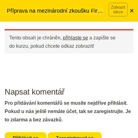
Přeskočit
➡︎ Neomezený přístup
ke kurzům v rámci členství za
DEN 45
Příprava na mezinárodní zkoušku First
na
890 Kč měsíčně
Víc o členství →
(FCE)
obsah
Main
Flash Revision: Day 2
Menu
2 min.
Tento obsah je chráněn,
přihlaste se
a zapište se
do kurzu, pokud chcete odkaz zobrazit!
Part 6: Reading - Gapped Text I
30 min.
DEN 46
Napsat komentář
Flash Revision: Gapped Text I
Pro přidávání komentářů se musíte nejdříve přihlásit.
2 min.
Pokud u nás ještě nemáte účet, tak se zaregistrujte. Je
to zdarma a bez závazků.
Part 6: Gapped Text II
30 min.