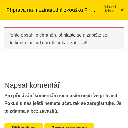
Přeskočit
➡︎ Neomezený přístup
ke kurzům v rámci členství za
Příprava na mezinárodní zkoušku First
na
890 Kč měsíčně
Víc o členství →
(FCE)
DEN 21
obsah
Main
Menu
Tento obsah je chráněn,
přihlaste se
a zapište se
Cambridge First Cheat sheet
do kurzu, pokud chcete odkaz zobrazit!
10 min.
Keep on!
10 min.
Napsat komentář
DEN 22
Pro přidávání komentářů se musíte nejdříve přihlásit.
Flash Revision: Open Cloze I & II
Pokud u nás ještě nemáte účet, tak se zaregistrujte. Je
Vocabulary
to zdarma a bez závazků.
5 min.