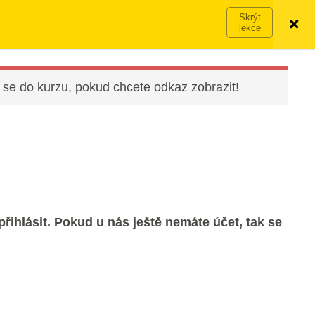
Víc o členství →
PŘIHLÁSIT SE
VYZKOUŠET ZDARMA
 se do kurzu, pokud chcete odkaz zobrazit!
řihlásit. Pokud u nás ještě nemáte účet, tak se