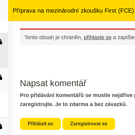
ezený přístup
ke kurzům v rámci členství za
890 Kč měsíčně
Příprava na mezinárodní zkoušku First (FCE)
 nás
Členství
Další služby
Kontakt
Tento obsah je chráněn,
přihlaste se
a zapište
1
Napsat komentář
Pro přidávání komentářů se musíte nejdříve p
zaregistrujte. Je to zdarma a bez závazků.
Přihlásit se
Zaregistrovat se
d