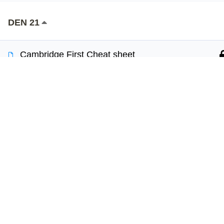
DEN 21
Používáme cookies, aby tyto stránky fungovali a ab
Více informací o tom, které soubory cookies použí
Cambridge First Cheat sheet
10 min.
Jazy
Keep on!
Online k
10 min.
Vyzkouš
Vaše cesta k sebevědomé angličtině
Test angl
DEN 22
začíná s Jazyko.
Proč jaz
Učte se s radostí každý den.
Flash Revision: Open Cloze I & II Vocabulary
5 min.
Copyright © 2026 Jazyko.cz