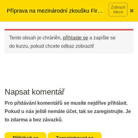
Přeskočit
➡︎ Neomezený přístup
ke kurzům v rámci členství za
Příprava na mezinárodní zkoušku First
Flash Revision: Word Formation I
na
890 Kč měsíčně
Víc o členství →
(FCE)
obsah
2 min.
Main
Menu
Word Formation II
Tento obsah je chráněn,
přihlaste se
a zapište se
do kurzu, pokud chcete odkaz zobrazit!
30 min.
DEN 24
Flash Revision: Word Formation
Napsat komentář
Vocabulary II
2 min.
Pro přidávání komentářů se musíte nejdříve přihlásit.
Pokud u nás ještě nemáte účet, tak se zaregistrujte. Je
Revision: Word Formation I & II
to zdarma a bez závazků.
25 min.