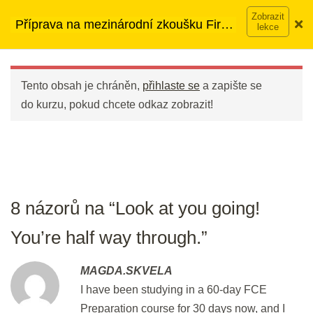
Přeskočit
➡︎ Neomezený přístup
ke kurzům v rámci členství za
Příprava na mezinárodní zkoušku First
na
890 Kč měsíčně
Víc o členství →
DEN 30
(FCE)
obsah
Main
Menu
Look at you going! You're half way
Tento obsah je chráněn,
přihlaste se
a zapište se
through.
do kurzu, pokud chcete odkaz zobrazit!
10 min.
DEN 31
Key Word Transformations I
8 názorů na “Look at you going!
30 min.
You’re half way through.”
DEN 32
MAGDA.SKVELA
I have been studying in a 60-day FCE
Flash Revision: KWT Vocabulary I
Preparation course for 30 days now, and I