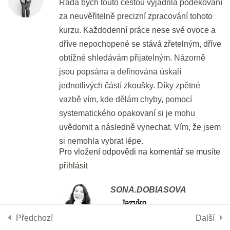
Ráda bych touto cestou vyjádřila poděkování
5 min.
za neuvěřitelně precizní zpracování tohoto
kurzu. Každodenní práce nese své ovoce a
Listening: Part 4
dříve nepochopené se stává zřetelným, dříve
30 min.
obtížné shledávám přijatelným. Názorně
jsou popsána a definována úskalí
DEN 37
jednotlivých částí zkoušky. Díky zpětné
vazbě vím, kde dělám chyby, pomocí
systematického opakovaní si je mohu
Three more weeks to go!
uvědomit a následně vynechat. Vím, že jsem
10 min.
si nemohla vybrat lépe.
Používáme cookies, aby tyto stránky fungovali a abychom vám
Pro vložení odpovědi na komentář se musíte
Apps to Go
poskytli nejlepší zážitek.
přihlásit
Více informací o tom, které soubory cookies používáme, nebo
10 min.
nastavení
jejich vypnutí najdete v
.
SONA.DOBIASOVA
DEN 38
Přijmout
Odmítnout
Nastavení
Děkuji moc, Kamilo, moc si
Předchozí
Další