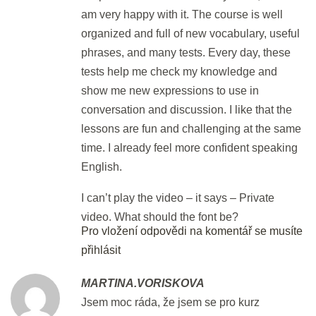
am very happy with it. The course is well
2 min.
organized and full of new vocabulary, useful
phrases, and many tests. Every day, these
Key Word Transformations II
tests help me check my knowledge and
30 min.
show me new expressions to use in
conversation and discussion. I like that the
DEN 33
lessons are fun and challenging at the same
time. I already feel more confident speaking
Flash revision: KWT II
English.
3 min.
I can’t play the video – it says – Private
video. What should the font be?
Revision: Key Word
Pro vložení odpovědi na komentář se musíte
Transformations I & II
přihlásit
10 min.
MARTINA.VORISKOVA
Jsem moc ráda, že jsem se pro kurz
DEN 34