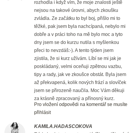
rozhodla i když vím, že moje znalosti ještě
nejsou na takové úrovni, abych zkoušku
Key Word Transformations III
zvládla. Ze začátku to byl boj, přišlo mi to
30 min.
těžké, pak jsem byla nachcípaná, nebylo mi
dobře a v práci toho na mě bylo moc a tyto
DEN 35
dny jsem se do kurzu nutila s myšlenkou
přeci to nevzdáš:-). A tento týden jsem
zjistila, že si kurz užívám. Líbí se mi jak je
Flash Revision: KWT III
poskládaný, velmi oceňuji zpětnou vazbu,
3 min.
tipy a rady, jak ve zkoušce obstát. Byla jsem
až překvapená, kolik nových frází a slovíček
Key Word Transformations IV
jsem se přirozeně naučila. Moc Vám děkuji
30 min.
za krásně zpracovaný a přínosný kurz.
Pro vložení odpovědi na komentář se musíte
DEN 36
přihlásit
KAMILA.HADASCOKOVA
Flash Revision: KWT IV